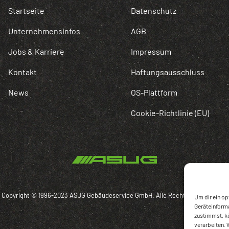
Startseite
Datenschutz
Unternehmensinfos
AGB
Jobs & Karriere
Impressum
Kontakt
Haftungsausschluss
News
OS-Plattform
Cookie-Richtlinie (EU)
Copyright © 1996-2023 ASUG Gebäudeservice GmbH. Alle Rechte vorbehalten.
Um dir ein op
Geräteinforma
zustimmst, kö
verarbeiten. 