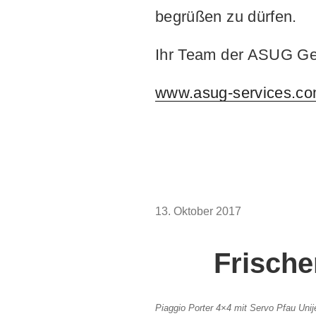
begrüßen zu dürfen.
Ihr Team der ASUG G
www.asug-services.c
VERÖFFENTLICHT
13. Oktober 2017
AM
Frische
Piaggio Porter 4×4 mit Servo Pfau Unij