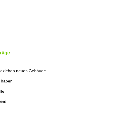
träge
beziehen neues Gebäude
k haben
lle
wind