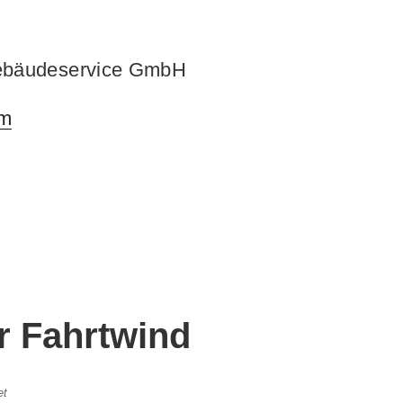
ebäudeservice GmbH
om
r Fahrtwind
et