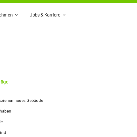
nehmen
Jobs & Karriere
räge
eziehen neues Gebäude
 haben
le
wind