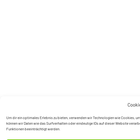
Cooki
Um dir ein optimales Erlebnis zu bieten, verwenden wir Technologien wie Cookies, u
können wir Daten wie das Surfverhalten oder eindeutige IDs auf dieser Website verar
Funktionen beeinträchtigt werden.