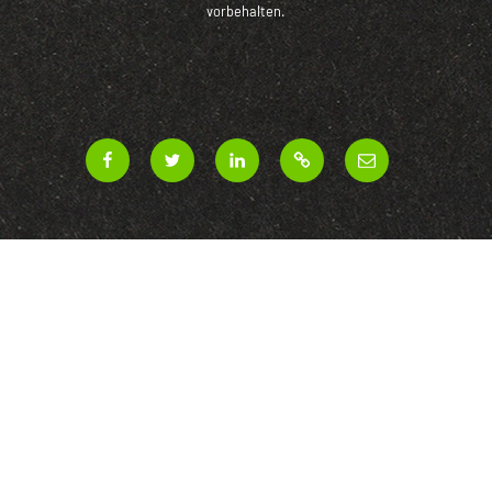
vorbehalten.
ASUG
ASUG
ASUG
ASUG
ASUG
Gebäudeservice
Gebäudeservice
Gebäudeservice
Gebäudeservice
Gebäudeservice
GmbH
GmbH
GmbH
GmbH
GmbH
|
|
|
als
|
Facebook
Twitter
LinkedIn
Arbeitgeber
E-
|
Mail
XING
Unternehmen